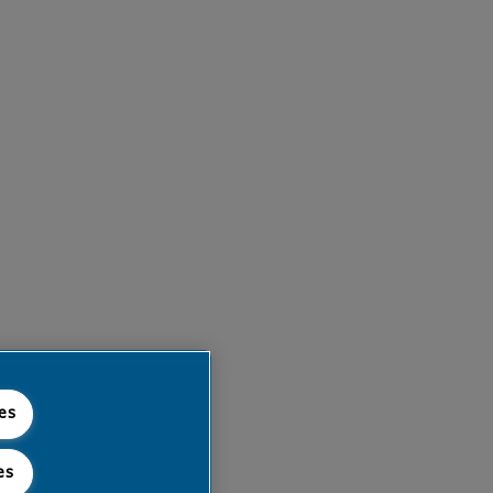
ies
es